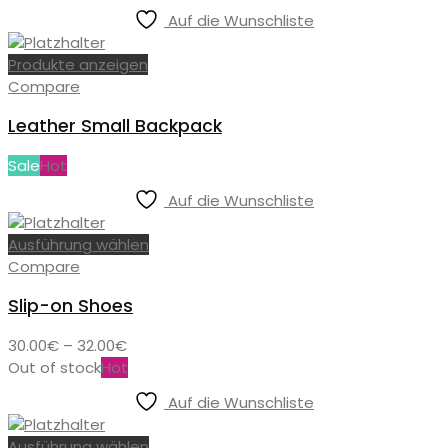
Auf die Wunschliste
Produkte anzeigen
Compare
Leather Small Backpack
Sale
Hot
Auf die Wunschliste
Ausführung wählen
Compare
Slip-on Shoes
Preisspanne:
30.00
€
–
32.00
€
30.00€
Out of stock
Hot
bis
Auf die Wunschliste
32.00€
Ausführung wählen