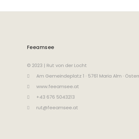
Feeamsee
© 2023 | Rut von der Locht
Am Gemeindeplatz 1 · 5761 Maria Alm · Öster
www.feeamsee.at
+43 676 5043213
rut@feeamsee.at