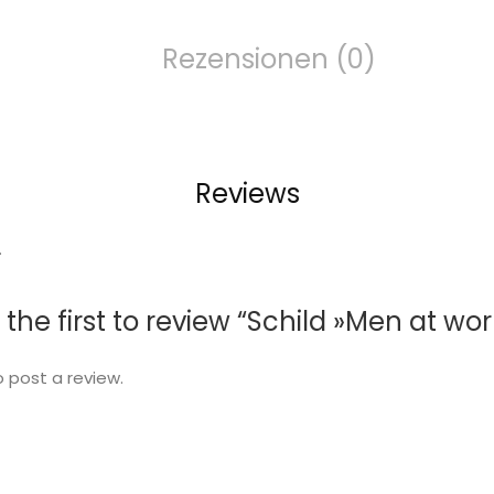
Rezensionen (0)
Reviews
.
 the first to review “Schild »Men at wor
 post a review.