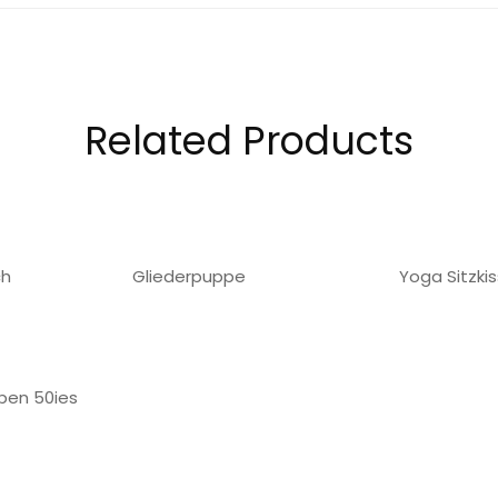
Related Products
ch
Gliederpuppe
Yoga Sitzki
ben 50ies