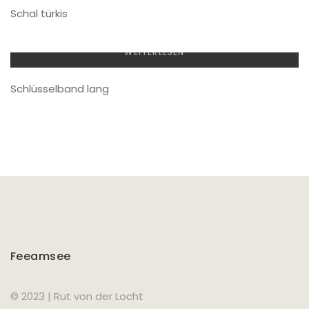
Schal türkis
WEITERLESEN
Schlüsselband lang
Feeamsee
© 2023 | Rut von der Locht