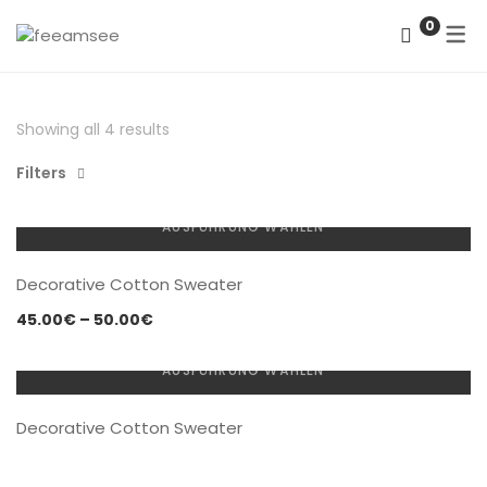
0
DATENSCHUTZERKLÄRUNG
Showing all 4 results
IMPRESSUM
Filters
AUSFÜHRUNG WÄHLEN
Decorative Cotton Sweater
Preisspanne:
45.00
€
–
50.00
€
45.00€
bis
AUSFÜHRUNG WÄHLEN
50.00€
Decorative Cotton Sweater